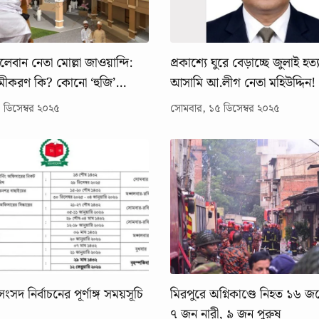
লেবান নেতা মোল্লা জাওয়ান্দি:
প্রকাশ্যে ঘুরে বেড়াচ্ছে জুলাই হত্
সমীকরণ কি? কোনো ‘হুজি’
আসামি আ.লীগ নেতা মহিউদ্দিন!
নিয়ে ঘোরাঘুরি?
 ডিসেম্বর ২০২৫
সোমবার, ১৫ ডিসেম্বর ২০২৫
ংসদ নির্বাচনের পূর্ণাঙ্গ সময়সূচি
মিরপুরে অগ্নিকাণ্ডে নিহত ১৬ জন
৭ জন নারী, ৯ জন পুরুষ