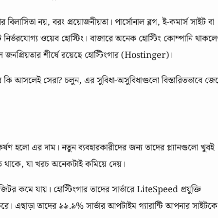
লাসিতা নয়, বরং প্রয়োজনীয়তা। পার্সোনাল ব্লগ, ই-কমার্স সাইট বা
 নির্ভরযোগ্য ওয়েব হোস্টিং। বাজারে অনেক হোস্টিং কোম্পানি থাকল
ে তুমুল জনপ্রিয়তার শীর্ষে রয়েছে হোস্টিংগার (Hostinger)।
টিংগার কি আসলেই সেরা? চলুন, এর সুবিধা-অসুবিধাগুলো বিস্তারিতভাবে জে
ণ হলো এর দাম। নতুন ব্যবহারকারীদের জন্য তাদের প্ল্যানগুলো খুবই
চলতে থাকে, যা খরচ অনেকটাই কমিয়ে দেয়।
টর কমে যায়। হোস্টিংগার তাদের সার্ভারে LiteSpeed প্রযুক্তি
করে। এছাড়া তাদের ৯৯.৯% সার্ভার আপটাইম গ্যারান্টি আপনার সাইটকে