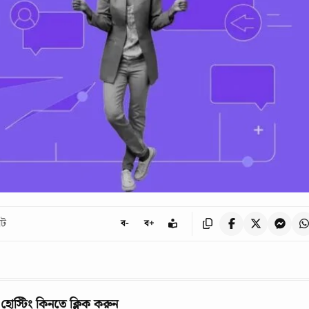
িট
ব-
ব+
 হোস্টিং কিনতে ক্লিক করুন