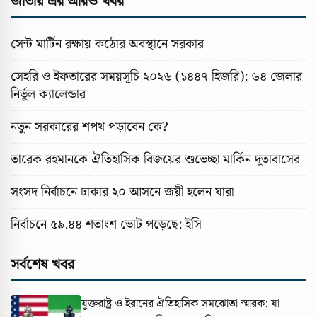
জাতীয় এর আরও খবর
সেন্ট মার্টিন রক্ষায় কঠোর অবস্থানে সরকার
সেহরি ও ইফতারের সময়সূচি ২০২৬ (১৪৪৭ হিজরি): ৬৪ জেলার
নির্ভুল ক্যালেন্ডার
নতুন সরকারের শপথ পড়াবেন কে?
তারেক রহমানকে ঐতিহাসিক বিজয়ের শুভেচ্ছা মার্কিন দূতাবাসের
সংসদ নির্বাচনে ঢাকার ২০ আসনে জয়ী হলেন যারা
নির্বাচনে ৫৯.৪৪ শতাংশ ভোট পড়েছে: ইসি
সর্বশেষ খবর
যুক্তরাষ্ট্র ও ইরানের ঐতিহাসিক সমঝোতা স্মারক: যা