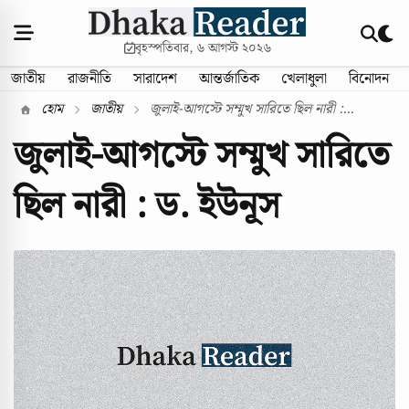
বৃহস্পতিবার, ৬ আগস্ট ২০২৬
জাতীয়
রাজনীতি
সারাদেশ
আন্তর্জাতিক
খেলাধুলা
বিনোদন
হোম
জাতীয়
জুলাই-আগস্টে সম্মুখ সারিতে ছিল নারী :...
জুলাই-আগস্টে সম্মুখ সারিতে
ছিল নারী : ড. ইউনূস