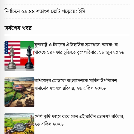
নির্বাচনে ৫৯.৪৪ শতাংশ ভোট পড়েছে: ইসি
সর্বশেষ খবর
যুক্তরাষ্ট্র ও ইরানের ঐতিহাসিক সমঝোতা স্মারক: যা
থাকছে ১৪ দফার চুক্তিতে
বৃহস্পতিবার, ১৮ জুন ২০২৬
বাণিজ্যের মোড়কে বাংলাদেশকে মার্কিন উপনিবেশ
বানানোর ষড়যন্ত্র
রবিবার, ২৬ এপ্রিল ২০২৬
দেশি কৃষি ধ্বংস করে কেন এই মার্কিন তোষণ?
রবিবার,
২৬ এপ্রিল ২০২৬