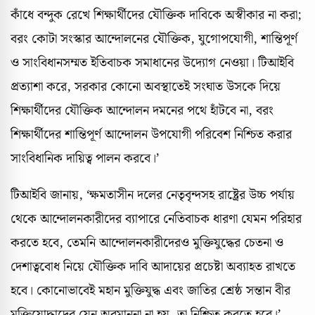
কাঁধে বন্দুক রেখে শিক্ষার্থীদের যৌক্তিক দাবিকে অস্বীকার না করা;
বরং কোটা সংস্কার আন্দোলনের যৌক্তিক, যুগোপযোগী, শান্তিপূর্ণ
ও সাংবিধানসম্মত ইতিবাচক সমাধানের উদ্যোগ নেওয়া। টিআইবি
প্রত্যাশা করে, সরকার কোনো অবস্থাতেই সংঘাত উসকে দিয়ে
শিক্ষার্থীদের যৌক্তিক আন্দোলন দমনের পথে হাঁটবে না, বরং
শিক্ষার্থীদের শান্তিপূর্ণ আন্দোলন উপযোগী পরিবেশ নিশ্চিত করার
সাংবিধানিক দায়িত্ব পালন করবে।’
টিআইবি জানায়, ‘ক্ষমতাসীন দলের নেতৃবৃন্দসহ রাষ্ট্রের উচ্চ পর্যায়
থেকে আন্দোলনকারীদের ব্যাপারে নেতিবাচক ধারণা যেমন পরিহার
করতে হবে, তেমনি আন্দোলনকারীদেরও মুক্তিযুদ্ধের চেতনা ও
দেশাত্ববোধ নিয়ে যৌক্তিক দাবি আদায়ের প্রচেষ্টা অব্যাহত রাখতে
হবে। কোনোভাবেই মহান মুক্তিযুদ্ধ এবং জাতির শ্রেষ্ঠ সন্তান বীর
মুক্তিযোদ্ধাদের যেন অবমাননা না হয়, তা নিশ্চিত করতে হবে।’