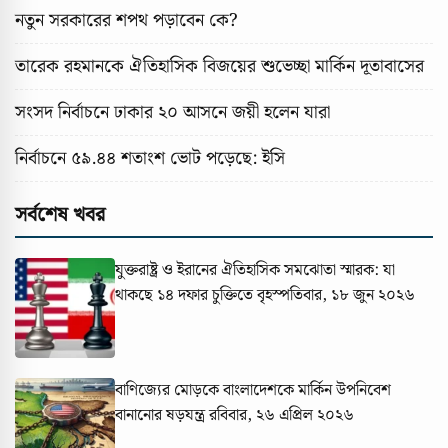
নতুন সরকারের শপথ পড়াবেন কে?
তারেক রহমানকে ঐতিহাসিক বিজয়ের শুভেচ্ছা মার্কিন দূতাবাসের
সংসদ নির্বাচনে ঢাকার ২০ আসনে জয়ী হলেন যারা
নির্বাচনে ৫৯.৪৪ শতাংশ ভোট পড়েছে: ইসি
সর্বশেষ খবর
যুক্তরাষ্ট্র ও ইরানের ঐতিহাসিক সমঝোতা স্মারক: যা
থাকছে ১৪ দফার চুক্তিতে
বৃহস্পতিবার, ১৮ জুন ২০২৬
বাণিজ্যের মোড়কে বাংলাদেশকে মার্কিন উপনিবেশ
বানানোর ষড়যন্ত্র
রবিবার, ২৬ এপ্রিল ২০২৬