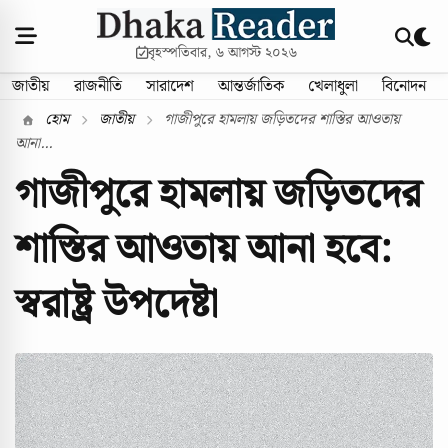
বৃহস্পতিবার, ৬ আগস্ট ২০২৬
জাতীয়
রাজনীতি
সারাদেশ
আন্তর্জাতিক
খেলাধুলা
বিনোদন
হোম
জাতীয়
গাজীপুরে হামলায় জড়িতদের শাস্তির আওতায়
আনা...
গাজীপুরে হামলায় জড়িতদের
শাস্তির আওতায় আনা হবে:
স্বরাষ্ট্র উপদেষ্টা