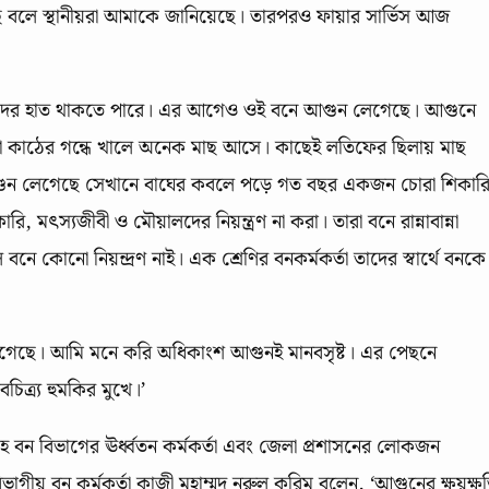
বলে স্থানীয়রা আমাকে জানিয়েছে। তারপরও ফায়ার সার্ভিস আজ
াদের হাত থাকতে পারে। এর আগেও ওই বনে আগুন লেগেছে। আগুনে
া কাঠের গন্ধে খালে অনেক মাছ আসে। কাছেই লতিফের ছিলায় মাছ
 আগুন লেগেছে সেখানে বাঘের কবলে পড়ে গত বছর একজন চোরা শিকার
মৎস্যজীবী ও মৌয়ালদের নিয়ন্ত্রণ না করা। তারা বনে রান্নাবান্না
োনো নিয়ন্দ্রণ নাই। এক শ্রেণির বনকর্মকর্তা তাদের স্বার্থে বনকে
লেগেছে। আমি মনে করি অধিকাংশ আগুনই মানবসৃষ্ট। এর পেছনে
চিত্র্য হুমকির মুখে।’
 বন বিভাগের ঊর্ধ্বতন কর্মকর্তা এবং জেলা প্রশাসনের লোকজন
িভাগীয় বন কর্মকর্তা কাজী মুহাম্মদ নুরুল করিম বলেন, ‘আগুনের ক্ষয়ক্ষ