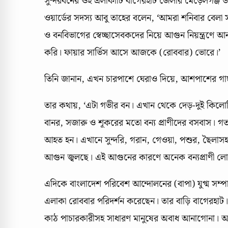
সুন্দরবনের ওই এলাকাটি বাগেরহাট জেলার মেড়েলগঞ্জ 
ওয়ার্ডের সদস্য আবু তাহের বলেন, ‘আমরা শনিবার বেল
ও বনবিভাগের স্বেচ্ছাসেবকদের নিয়ে আগুন নিয়ন্ত্রণে আনার
করি। ফায়ার সার্ভিস আসে আজকে (রোববার) ভোরে।’
তিনি জানান, এখন চারপাশে ঘেরাও দিয়ে, আশপাশের গাছপ
তার কথায়, ‘এটা গভীর বন। এখান থেকে দেড়-দুই কিলোম
বানর, সজারু ও শূকরের মতো বন্য প্রাণীদের বসবাস
আহত হন। এখানে সুন্দরি, গরান, গেওয়া, পশুর, ছৈলা
আগুন জ্বলছে। এই আগুনের কারণে অনেক বন্যপ্রাণী 
এদিকে বাংলাদেশ পরিবেশ আন্দোলনের (বাপা) যুগ্ম সম
এলাকা রোববার পরিদর্শন করেছেন। তার বাড়ি বাগেরহাট।
কাঠ পাচারকারীসহ সাধারণ মানুষের অবাধ আনাগোনা। আম