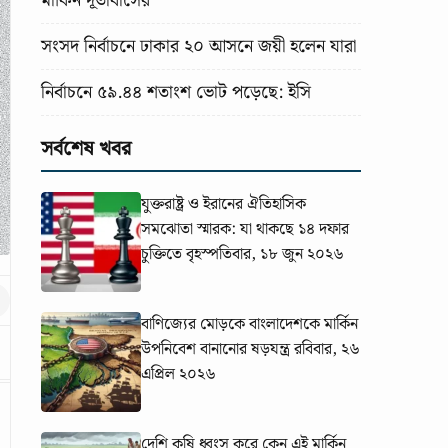
মার্কিন দূতাবাসের
সংসদ নির্বাচনে ঢাকার ২০ আসনে জয়ী হলেন যারা
নির্বাচনে ৫৯.৪৪ শতাংশ ভোট পড়েছে: ইসি
সর্বশেষ খবর
যুক্তরাষ্ট্র ও ইরানের ঐতিহাসিক
সমঝোতা স্মারক: যা থাকছে ১৪ দফার
চুক্তিতে
বৃহস্পতিবার, ১৮ জুন ২০২৬
বাণিজ্যের মোড়কে বাংলাদেশকে মার্কিন
উপনিবেশ বানানোর ষড়যন্ত্র
রবিবার, ২৬
এপ্রিল ২০২৬
দেশি কৃষি ধ্বংস করে কেন এই মার্কিন