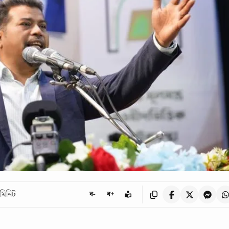
মিনিট
ব-
ব+