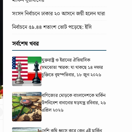
মার্কিন দূতাবাসের
সংসদ নির্বাচনে ঢাকার ২০ আসনে জয়ী হলেন যারা
নির্বাচনে ৫৯.৪৪ শতাংশ ভোট পড়েছে: ইসি
সর্বশেষ খবর
যুক্তরাষ্ট্র ও ইরানের ঐতিহাসিক
সমঝোতা স্মারক: যা থাকছে ১৪ দফার
চুক্তিতে
বৃহস্পতিবার, ১৮ জুন ২০২৬
বাণিজ্যের মোড়কে বাংলাদেশকে মার্কিন
উপনিবেশ বানানোর ষড়যন্ত্র
রবিবার, ২৬
এপ্রিল ২০২৬
দেশি কৃষি ধ্বংস করে কেন এই মার্কিন