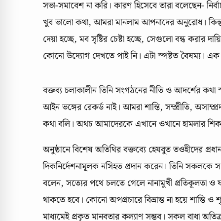
সভা-সমাবেশ না করি। কারণ হিসেবে তারা বলেছেন- নির্বাচন
খুব ভালো কথা, আমরা মানলাম আপনাদের অনুরোধ। কিন্তু স
দেয়া হচ্ছে, মব সৃষ্টির চেষ্টা হচ্ছে, সেগুলো বন্ধ করা
কোনো উদ্যোগ দেখতে পাই নি। এটা স্পষ্টত বৈষম্য। এক
বক্তব্য চলাকালীন তিনি সংগঠনের নীতি ও আদর্শের কথ
আইন ভঙ্গের রেকর্ড নাই। আমরা শান্তি, সম্প্রীতি, অসাম্প
কথা বলি। অথচ আমাদেরকে এখানে ওখানে হামলার শিকার হতে 
অনুষ্ঠানে বিশেষ অতিথির বক্তব্যে হেযবুত তওহীদের প্রধান
দিকনির্দেশনামূলক নসিহত প্রদান করেন। তিনি সকলকে 
বলেন, সত্যের পথে চলতে গেলে নানামুখী প্রতিকূলতা ও ষ
থাকতে হবে। কোনো অপপ্রচারে বিভ্রান্ত না হয়ে শান্তি ও 
মাধ্যমেই প্রকৃত মানবতার কল্যাণ সম্ভব। সকল বাধা অতিক