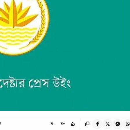
ট
ব-
ব+