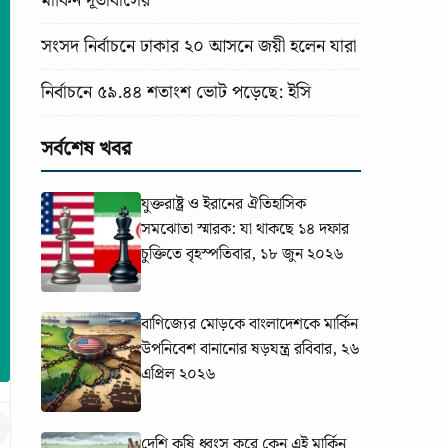
মার্কিন দূতাবাসের
সংসদ নির্বাচনে ঢাকার ২০ আসনে জয়ী হলেন যারা
নির্বাচনে ৫৯.৪৪ শতাংশ ভোট পড়েছে: ইসি
সর্বশেষ খবর
যুক্তরাষ্ট্র ও ইরানের ঐতিহাসিক
সমঝোতা স্মারক: যা থাকছে ১৪ দফার
চুক্তিতে
বৃহস্পতিবার, ১৮ জুন ২০২৬
বাণিজ্যের মোড়কে বাংলাদেশকে মার্কিন
উপনিবেশ বানানোর ষড়যন্ত্র
রবিবার, ২৬
এপ্রিল ২০২৬
দেশি কৃষি ধ্বংস করে কেন এই মার্কিন