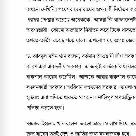
কখনো দেখিনি। গয়েশ্বর চন্দ্র রায়ের ওপর কী নির্যাতন
এরপর গ্রেপ্তার করেছে অনেককে। আমরা কি বাংলাদেশটা
অবশ্যম্ভাবী। কোনো অত্যাচার নির্যাতন করে টিকে থাকত
তখতে-তাউস ভেঙে পড়ে যাবে। এখনো সময় আছে জেল ভাঙ
ড. আবদুল মঈন খান বলেন, বর্তমান আওয়ামী লীগ সরকারে
কারণ এরা একদলীয় সরকার। এ জন্যই কাউকে কথা বলতে 
বাকশাল কায়েম করেছিল। আজকে আবার বাকশাল কায়েম 
লঙ্ঘনকারী সরকার। সংবিধান লঙ্ঘনের সরকার। মামলা-হা
সুতরাং এরা গদিতে থাকতে পারে না। শান্তিপূর্ণ গণতান
প্রতিষ্ঠা করতে হবে।
নজরুল ইসলাম খান বলেন, ভালো ভালো সালাম দিয়ে চলে
দ্রুত যাবেন ততই দেশ ও জাতির জন্য মঙ্গলজনক হবে।