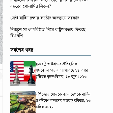
নির্বাচনের তিন দিন আগে দেশের গলায় কেন ৩০
বছরের গোলামির শিকল?
সেন্ট মার্টিন রক্ষায় কঠোর অবস্থানে সরকার
নিরঙ্কুশ সংখ্যাগরিষ্ঠতা নিয়ে রাষ্ট্রক্ষমতায় ফিরছে
বিএনপি
সর্বশেষ খবর
যুক্তরাষ্ট্র ও ইরানের ঐতিহাসিক
সমঝোতা স্মারক: যা থাকছে ১৪ দফার
চুক্তিতে
বৃহস্পতিবার, ১৮ জুন ২০২৬
বাণিজ্যের মোড়কে বাংলাদেশকে মার্কিন
উপনিবেশ বানানোর ষড়যন্ত্র
রবিবার, ২৬
এপ্রিল ২০২৬