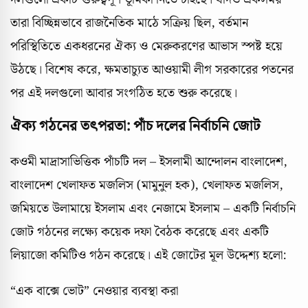
তারা বিচ্ছিন্নভাবে রাজনৈতিক মাঠে সক্রিয় ছিল, বর্তমান
পরিস্থিতিতে একধরনের ঐক্য ও মেরুকরণের আভাস স্পষ্ট হয়ে
উঠছে। বিশেষ করে, ক্ষমতাচ্যুত আওয়ামী লীগ সরকারের পতনের
পর এই দলগুলো আবার সংগঠিত হতে শুরু করেছে।
ঐক্য গঠনের তৎপরতা: পাঁচ দলের নির্বাচনি জোট
কওমী মাদ্রাসাভিত্তিক পাঁচটি দল – ইসলামী আন্দোলন বাংলাদেশ,
বাংলাদেশ খেলাফত মজলিস (মামুনুল হক), খেলাফত মজলিস,
জমিয়তে উলামায়ে ইসলাম এবং নেজামে ইসলাম – একটি নির্বাচনি
জোট গঠনের লক্ষ্যে কয়েক দফা বৈঠক করেছে এবং একটি
লিয়াজো কমিটিও গঠন করেছে। এই জোটের মূল উদ্দেশ্য হলো:
“এক বাক্সে ভোট” নেওয়ার ব্যবস্থা করা