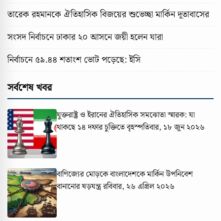
তারেক রহমানকে ঐতিহাসিক বিজয়ের শুভেচ্ছা মার্কিন দূতাবাসের
সংসদ নির্বাচনে ঢাকার ২০ আসনে জয়ী হলেন যারা
নির্বাচনে ৫৯.৪৪ শতাংশ ভোট পড়েছে: ইসি
সর্বশেষ খবর
যুক্তরাষ্ট্র ও ইরানের ঐতিহাসিক সমঝোতা স্মারক: যা
থাকছে ১৪ দফার চুক্তিতে
বৃহস্পতিবার, ১৮ জুন ২০২৬
বাণিজ্যের মোড়কে বাংলাদেশকে মার্কিন উপনিবেশ
বানানোর ষড়যন্ত্র
রবিবার, ২৬ এপ্রিল ২০২৬