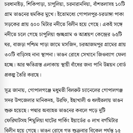
চরধানাইড়, শিকিপাড়া, চাপুলিয়া, চরনারানদিয়া, বাঁশতলাসহ ১০টি
গ্রাম ভাঙনের হুমকির মুখে। ইতোমধ্যে গোপালপুর-চরডাঙ্গা পাকা
সড়কের প্রায় ৫০০ মিটার নদীতে বিলীন হয়ে গেছে। একই সঙ্গে
নদীতে চলে গেছে চাপুলিয়া গুচ্ছগ্রাম ও আশ্রয়ণ কেন্দ্রের ৬৫টি
ঘর, বাজড়া পশ্চিম পাড়া জামে মসজিদ, চরআজমপুর গ্রামের প্রায়
৩০টি বাড়িসহ নানা স্থাপনা। ভাঙন রোধে সেখানে জিওব্যাগ ফেলা
হচ্ছে। আর ক্ষতিগ্রস্ত এলাকায় স্থায়ী বাঁধের জন্য পানি উন্নয়ন বোর্ড
প্রকল্প তৈরি করছে।
সূত্র জানায়, গোপালগঞ্জে মধুমতী বিলরুট চ্যানেলের গোপালগঞ্জ
সদর উপজেলার মানিকদহ, উরফি, ইছাখালী ও ধলইতলায় ভাঙন
শুরু হয়েছে। পদ্মার অব্যাহত ভাঙনের কবলে পড়ে দুটি
ফেরিঘাটসহ শিমুলিয়া ঘাটের পার্কিং ইয়ার্ডের ৩ লাখ বর্গমিটার
বিলীন হয়ে গেছে। ভাঙন রোধে গত শুক্রবার বিকেল পর্যন্ত ১৫