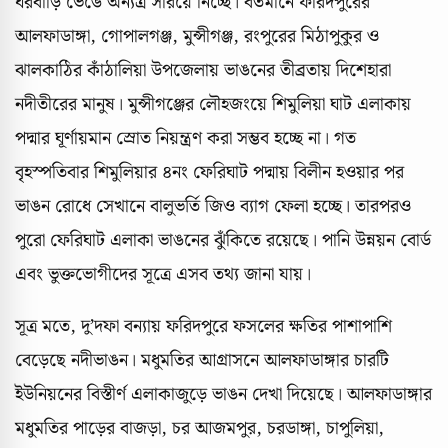
ঘরবাড়ি ভেঙে অন্যত্র সরিয়ে নিচ্ছে। বর্তমানে ফরিদপুরের
আলফাডাঙ্গা, গোপালগঞ্জ, মুন্সীগঞ্জ, রংপুরের মিঠাপুকুর ও
ঝালকাঠির কাঁঠালিয়া উপজেলায় ভাঙনের তীব্রতায় দিশেহারা
নদীতীরের মানুষ। মুন্সীগঞ্জের লৌহজংয়ে শিমুলিয়া ঘাট এলাকায়
পদ্মার ঘূর্ণায়মান স্রোত নিয়ন্ত্রণ করা সম্ভব হচ্ছে না। গত
বৃহস্পতিবার শিমুলিয়ার ৪নং ফেরিঘাট পদ্মায় বিলীন হওয়ার পর
ভাঙন রোধে সেখানে বালুভর্তি জিও ব্যাগ ফেলা হচ্ছে। তারপরও
পুরো ফেরিঘাট এলাকা ভাঙনের ঝুঁকিতে রয়েছে। পানি উন্নয়ন বোর্ড
এবং ভুক্তভোগীদের সূত্রে এসব তথ্য জানা যায়।
সূত্র মতে, দু’দফা বন্যায় ফরিদপুরে ফসলের ক্ষতির পাশাপাশি
বেড়েছে নদীভাঙন। মধুমতির আগ্রাসনে আলফাডাঙ্গার চারটি
ইউনিয়নের বিস্তীর্ণ এলাকাজুড়ে ভাঙন দেখা দিয়েছে। আলফাডাঙ্গার
মধুমতির পাড়ের বাজড়া, চর আজমপুর, চরডাঙ্গা, চাপুলিয়া,