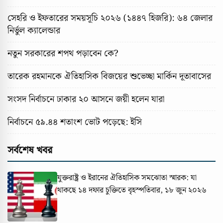
সেহরি ও ইফতারের সময়সূচি ২০২৬ (১৪৪৭ হিজরি): ৬৪ জেলার
নির্ভুল ক্যালেন্ডার
নতুন সরকারের শপথ পড়াবেন কে?
তারেক রহমানকে ঐতিহাসিক বিজয়ের শুভেচ্ছা মার্কিন দূতাবাসের
সংসদ নির্বাচনে ঢাকার ২০ আসনে জয়ী হলেন যারা
নির্বাচনে ৫৯.৪৪ শতাংশ ভোট পড়েছে: ইসি
সর্বশেষ খবর
যুক্তরাষ্ট্র ও ইরানের ঐতিহাসিক সমঝোতা স্মারক: যা
থাকছে ১৪ দফার চুক্তিতে
বৃহস্পতিবার, ১৮ জুন ২০২৬