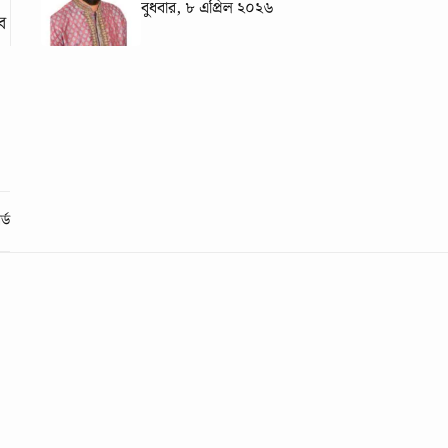
বুধবার, ৮ এপ্রিল ২০২৬
ে
্ড