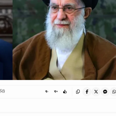
নিট
ব-
ব+