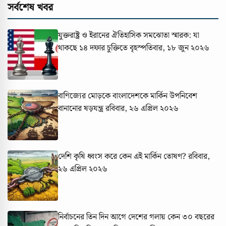
সর্বশেষ খবর
যুক্তরাষ্ট্র ও ইরানের ঐতিহাসিক সমঝোতা স্মারক: যা
থাকছে ১৪ দফার চুক্তিতে
বৃহস্পতিবার, ১৮ জুন ২০২৬
বাণিজ্যের মোড়কে বাংলাদেশকে মার্কিন উপনিবেশ
বানানোর ষড়যন্ত্র
রবিবার, ২৬ এপ্রিল ২০২৬
দেশি কৃষি ধ্বংস করে কেন এই মার্কিন তোষণ?
রবিবার,
২৬ এপ্রিল ২০২৬
নির্বাচনের তিন দিন আগে দেশের গলায় কেন ৩০ বছরের