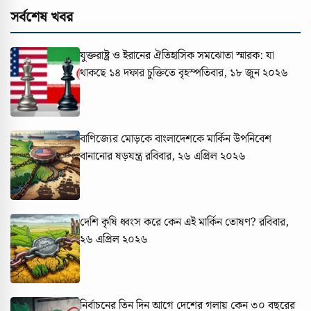
সর্বশেষ খবর
যুক্তরাষ্ট্র ও ইরানের ঐতিহাসিক সমঝোতা স্মারক: যা
থাকছে ১৪ দফার চুক্তিতে
বৃহস্পতিবার, ১৮ জুন ২০২৬
বাণিজ্যের মোড়কে বাংলাদেশকে মার্কিন উপনিবেশ
বানানোর ষড়যন্ত্র
রবিবার, ২৬ এপ্রিল ২০২৬
দেশি কৃষি ধ্বংস করে কেন এই মার্কিন তোষণ?
রবিবার,
২৬ এপ্রিল ২০২৬
নির্বাচনের তিন দিন আগে দেশের গলায় কেন ৩০ বছরের