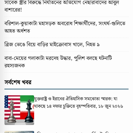
সাবেক স্ত্রীর বিরুদ্ধে নির্যাতনের অভিযোগ নেছারাবাদের আবুল
বাশারের!
বরিশাল-কুয়াকাটা মহাসড়ক অবরোধ শিক্ষার্থীদের, সংঘর্ষ-গুলিতে
আহত অর্ধশত
ব্রিজ ভেঙে বিয়ে বাড়ির মাইক্রোবাস খালে, নিহত ৯
বাবা-মেয়ের গলাকাটা মরদেহ উদ্ধার, পুলিশ বলছে ঘটনাটি
রহস্যজনক
সর্বশেষ খবর
যুক্তরাষ্ট্র ও ইরানের ঐতিহাসিক সমঝোতা স্মারক: যা
থাকছে ১৪ দফার চুক্তিতে
বৃহস্পতিবার, ১৮ জুন ২০২৬