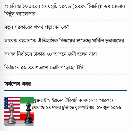
সেহরি ও ইফতারের সময়সূচি ২০২৬ (১৪৪৭ হিজরি): ৬৪ জেলার
নির্ভুল ক্যালেন্ডার
নতুন সরকারের শপথ পড়াবেন কে?
তারেক রহমানকে ঐতিহাসিক বিজয়ের শুভেচ্ছা মার্কিন দূতাবাসের
সংসদ নির্বাচনে ঢাকার ২০ আসনে জয়ী হলেন যারা
নির্বাচনে ৫৯.৪৪ শতাংশ ভোট পড়েছে: ইসি
সর্বশেষ খবর
যুক্তরাষ্ট্র ও ইরানের ঐতিহাসিক সমঝোতা স্মারক: যা
থাকছে ১৪ দফার চুক্তিতে
বৃহস্পতিবার, ১৮ জুন ২০২৬