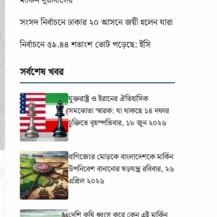
মার্কিন দূতাবাসের
সংসদ নির্বাচনে ঢাকার ২০ আসনে জয়ী হলেন যারা
নির্বাচনে ৫৯.৪৪ শতাংশ ভোট পড়েছে: ইসি
সর্বশেষ খবর
যুক্তরাষ্ট্র ও ইরানের ঐতিহাসিক
সমঝোতা স্মারক: যা থাকছে ১৪ দফার
চুক্তিতে
বৃহস্পতিবার, ১৮ জুন ২০২৬
বাণিজ্যের মোড়কে বাংলাদেশকে মার্কিন
উপনিবেশ বানানোর ষড়যন্ত্র
রবিবার, ২৬
এপ্রিল ২০২৬
দেশি কৃষি ধ্বংস করে কেন এই মার্কিন