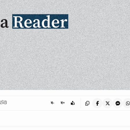
িনিট
ব-
ব+