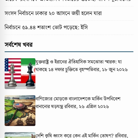
সংসদ নির্বাচনে ঢাকার ২০ আসনে জয়ী হলেন যারা
নির্বাচনে ৫৯.৪৪ শতাংশ ভোট পড়েছে: ইসি
সর্বশেষ খবর
যুক্তরাষ্ট্র ও ইরানের ঐতিহাসিক সমঝোতা স্মারক: যা
থাকছে ১৪ দফার চুক্তিতে
বৃহস্পতিবার, ১৮ জুন ২০২৬
বাণিজ্যের মোড়কে বাংলাদেশকে মার্কিন উপনিবেশ
বানানোর ষড়যন্ত্র
রবিবার, ২৬ এপ্রিল ২০২৬
দেশি কৃষি ধ্বংস করে কেন এই মার্কিন তোষণ?
রবিবার,