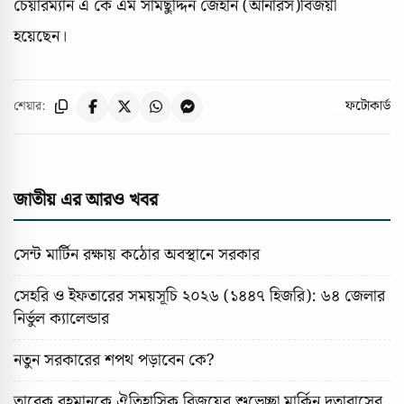
চেয়ারম্যান এ কে এম সামছুদ্দিন জেহান (আনারস)বিজয়ী
হয়েছেন।
ফটোকার্ড
শেয়ার:
জাতীয় এর আরও খবর
সেন্ট মার্টিন রক্ষায় কঠোর অবস্থানে সরকার
সেহরি ও ইফতারের সময়সূচি ২০২৬ (১৪৪৭ হিজরি): ৬৪ জেলার
নির্ভুল ক্যালেন্ডার
নতুন সরকারের শপথ পড়াবেন কে?
তারেক রহমানকে ঐতিহাসিক বিজয়ের শুভেচ্ছা মার্কিন দূতাবাসের