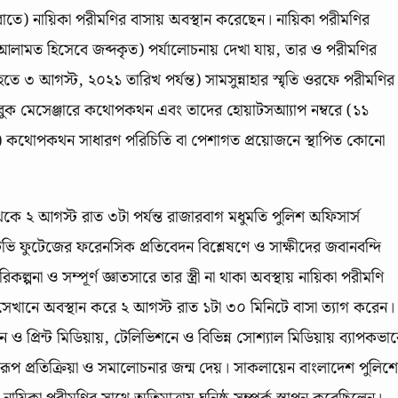
 রাতে) নায়িকা পরীমণির বাসায় অবস্থান করেছেন। নায়িকা পরীমণির
আলামত হিসেবে জব্দকৃত) পর্যালোচনায় দেখা যায়, তার ও পরীমণির
 ৩ আগস্ট, ২০২১ তারিখ পর্যন্ত) সামসুন্নাহার স্মৃতি ওরফে পরীমণির
ক মেসেঞ্জারে কথোপকথন এবং তাদের হোয়াটসআ্যাপ নম্বরে (১১
ত) কথোপকথন সাধারণ পরিচিতি বা পেশাগত প্রয়োজনে স্থাপিত কোনো
ে ২ আগস্ট রাত ৩টা পর্যন্ত রাজারবাগ মধুমতি পুলিশ অফিসার্স
িভি ফুটেজের ফরেনসিক প্রতিবেদন বিশ্লেষণে ও সাক্ষীদের জবানবন্দি
্পনা ও সম্পূর্ণ জ্ঞাতসারে তার স্ত্রী না থাকা অবস্থায় নায়িকা পরীমণি
া সেখানে অবস্থান করে ২ আগস্ট রাত ১টা ৩০ মিনিটে বাসা ত্যাগ করেন।
 ও প্রিন্ট মিডিয়ায়, টেলিভিশনে ও বিভিন্ন সোশ্যাল মিডিয়ায় ব্যাপকভা
প প্রতিক্রিয়া ও সমালোচনার জন্ম দেয়। সাকলায়েন বাংলাদেশ পুলিশ