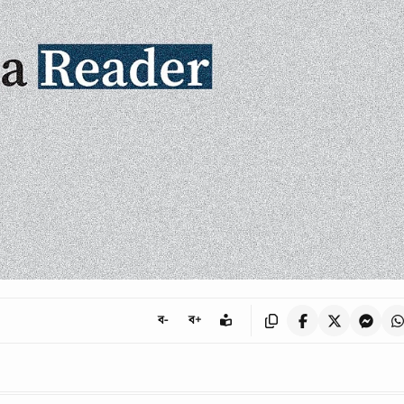
ব-
ব+