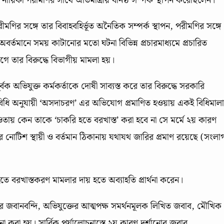
ে নায়িকা পরীমণির সাথে অতিমাত্রায় ঘনিষ্ঠ সম্পর্ক স্থাপন করেছিলেন।
ীমণির সঙ্গে তার বিবাহবহির্ভূত অনৈতিক সম্পর্ক স্থাপন, পরীমণির সঙ্গে
র্তমানে সময় কাটানোর মতো ঘটনা বিভিন্ন প্রচারমাধ্যমে প্রচারিত
োগে তার বিরুদ্ধে বিভাগীয় মামলা হয়।
পূর্বক অভিযুক্ত কর্মকর্তাকে দোষী সাব্যস্ত করে তার বিরুদ্ধে সরকারি
বিধি অনুযায়ী ‘অসদাচরণ’ এর অভিযোগ প্রমাণিত হওয়ায় একই বিধিমাল
য় কেন তাকে ‘চাকরি হতে বরখাস্ত’ করা হবে না সে মর্মে ২য় কারণ
র নোটিশ স্থায়ী ও বর্তমান ঠিকানায় যথাযথ জারির প্রমাণ রয়েছে (সংলা
 বরখাস্তকরণ মামলার দায় হতে অব্যাহতি প্রার্থনা করেন।
দের জবানবন্দি, অভিযুক্তের আত্মপক্ষ সমর্থনমূলক লিখিত জবাব, মৌখিক
োচনা করা হয়। সার্বিক পর্যালোচনাস্তে ২য় কারণ দর্শানোর জবাব