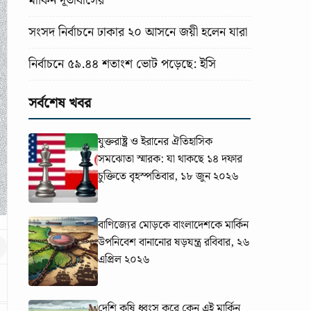
মার্কিন দূতাবাসের
সংসদ নির্বাচনে ঢাকার ২০ আসনে জয়ী হলেন যারা
নির্বাচনে ৫৯.৪৪ শতাংশ ভোট পড়েছে: ইসি
সর্বশেষ খবর
যুক্তরাষ্ট্র ও ইরানের ঐতিহাসিক
সমঝোতা স্মারক: যা থাকছে ১৪ দফার
চুক্তিতে
বৃহস্পতিবার, ১৮ জুন ২০২৬
বাণিজ্যের মোড়কে বাংলাদেশকে মার্কিন
উপনিবেশ বানানোর ষড়যন্ত্র
রবিবার, ২৬
এপ্রিল ২০২৬
দেশি কৃষি ধ্বংস করে কেন এই মার্কিন