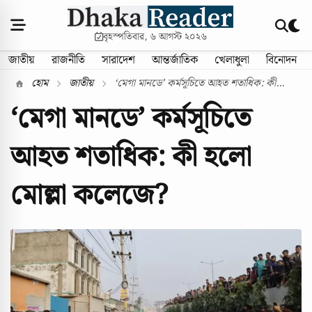
বৃহস্পতিবার, ৬ আগস্ট ২০২৬
জাতীয়
রাজনীতি
সারাদেশ
আন্তর্জাতিক
খেলাধুলা
বিনোদন
হোম
জাতীয়
‘মেগা মানডে’ কর্মসূচিতে আহত শতাধিক: কী...
‘মেগা মানডে’ কর্মসূচিতে
আহত শতাধিক: কী হলো
মোল্লা কলেজে?