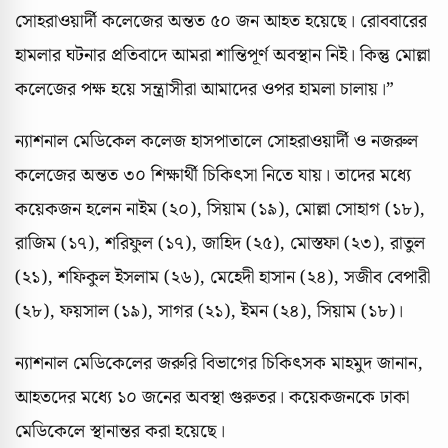
সোহরাওয়ার্দী কলেজের অন্তত ৫০ জন আহত হয়েছে। রোববারের
হামলার ঘটনার প্রতিবাদে আমরা শান্তিপূর্ণ অবস্থান নিই। কিন্তু মোল্লা
কলেজের পক্ষ হয়ে সন্ত্রাসীরা আমাদের ওপর হামলা চালায়।”
ন্যাশনাল মেডিকেল কলেজ হাসপাতালে সোহরাওয়ার্দী ও নজরুল
কলেজের অন্তত ৩০ শিক্ষার্থী চিকিৎসা নিতে যায়। তাদের মধ্যে
কয়েকজন হলেন নাইম (২০), সিয়াম (১৯), মোল্লা সোহাগ (১৮),
রাজিম (১৭), শরিফুল (১৭), জাহিদ (২৫), মোস্তফা (২৩), রাতুল
(২১), শফিকুল ইসলাম (২৬), মেহেদী হাসান (২৪), সজীব বেপারী
(২৮), ফয়সাল (১৯), সাগর (২১), ইমন (২৪), সিয়াম (১৮)।
ন্যাশনাল মেডিকেলের জরুরি বিভাগের চিকিৎসক মাহমুদ জানান,
আহতদের মধ্যে ১০ জনের অবস্থা গুরুতর। কয়েকজনকে ঢাকা
মেডিকেলে স্থানান্তর করা হয়েছে।