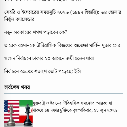
সেহরি ও ইফতারের সময়সূচি ২০২৬ (১৪৪৭ হিজরি): ৬৪ জেলার
নির্ভুল ক্যালেন্ডার
নতুন সরকারের শপথ পড়াবেন কে?
তারেক রহমানকে ঐতিহাসিক বিজয়ের শুভেচ্ছা মার্কিন দূতাবাসের
সংসদ নির্বাচনে ঢাকার ২০ আসনে জয়ী হলেন যারা
নির্বাচনে ৫৯.৪৪ শতাংশ ভোট পড়েছে: ইসি
সর্বশেষ খবর
যুক্তরাষ্ট্র ও ইরানের ঐতিহাসিক সমঝোতা স্মারক: যা
থাকছে ১৪ দফার চুক্তিতে
বৃহস্পতিবার, ১৮ জুন ২০২৬