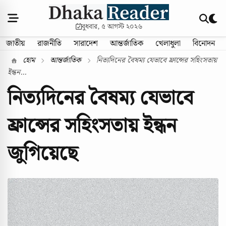
বুধবার, ৫ আগস্ট ২০২৬
জাতীয়
রাজনীতি
সারাদেশ
আন্তর্জাতিক
খেলাধুলা
বিনোদন
হোম
আন্তর্জাতিক
নিত্যদিনের বৈষম্য যেভাবে ফ্রান্সের সহিংসতায়
ইন্ধন...
নিত্যদিনের বৈষম্য যেভাবে
ফ্রান্সের সহিংসতায় ইন্ধন
জুগিয়েছে