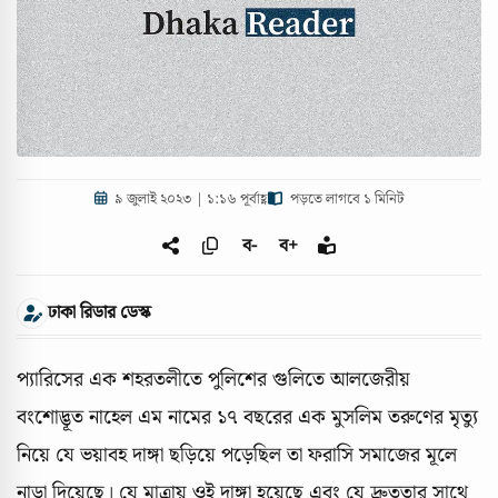
৯ জুলাই ২০২৩ | ১:১৬ পূর্বাহ্ণ
পড়তে লাগবে ১ মিনিট
ব-
ব+
ঢাকা রিডার ডেস্ক
প্যারিসের এক শহরতলীতে পুলিশের গুলিতে আলজেরীয়
বংশোদ্ভূত নাহেল এম নামের ১৭ বছরের এক মুসলিম তরুণের মৃত্যু
নিয়ে যে ভয়াবহ দাঙ্গা ছড়িয়ে পড়েছিল তা ফরাসি সমাজের মূলে
নাড়া দিয়েছে। যে মাত্রায় ওই দাঙ্গা হয়েছে এবং যে দ্রুততার সাথে