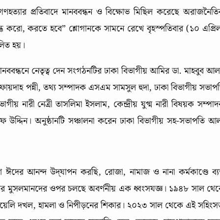
ণহত্যার প্রতিবাদে মানববন্ধন ও বিক্ষোভ মিছিল করেছে অরাজনৈত
বন্ধ করো, করতে হবে” শ্লোগানকে সামনে রেখে বৃহস্পতিবার (১০ এপ্রি
ালিত হয়।
ববন্ধনে নেতৃত্ব দেন সংগঠনটির ঢাকা বিভাগীয় আমির ডা. মাহবুব আ
রুফায়দাহ পন্নী, তথ্য সম্পাদক এসএম সামসুল হুদা, ঢাকা বিভাগীয় সভাপ
ীয় নারী নেত্রী তাসলিমা ইসলাম, কেন্দ্রীয় যুগ্ম নারী বিষয়ক সম্পা
 উদ্দিন। অনুষ্ঠানটি সঞ্চালনা করেন ঢাকা বিভাগীয় সহ-সভাপতি আ
দের আনন্দ উদ্‌যাপন করছি, রোজা, নামাজ ও নানা কর্মকাণ্ডে ব্যস
িনের মুসলমানদের ওপর চলছে অবর্ণনীয় এক ধ্বংসযজ্ঞ। ১৯৪৮ সাল থে
রায়েলি দখল, হামলা ও নিপীড়নের শিকার। ২০২৩ সাল থেকে এই সহিংস