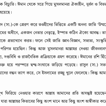
 বিচ্যুতি। ঈমান থেকে সরে গিয়ে মুসলমানরা ঐক্যহীন, দুর্বল ও বিভক
 হয়েছে।
াম্মদ (সা.)-কে প্রেরণ করে তওহীদের ভিত্তিতে একটি অনন্য জাতি ‘উম্ম
ুমের অধীনে, একজন নেতার নেতৃত্বে, ইস্পাত কঠিন ঐক্যে আবদ্ধ। তা
কে প্রত্যাখ্যান করত। ফলে সেই জাতি জ্ঞান-বিজ্ঞান, সভ্যতা, সংস্কৃত
ে পরিণত হয়েছিল। কিন্তু আজ মুসলমানরা আল্লাহর দেওয়া জীবনব্যবস্
থা, দণ্ডবিধি ও রাজনৈতিক প্রক্রিয়াকে গ্রহণ করেছে। ঈমানের রশি ছিঁ
্ত হয়ে পরস্পরে দ্বন্দ্ব-সংঘাতে জড়িয়ে পড়েছে। রাসুল (সা.) সতর
াদের বন্ধন ত্যাগ করে, সে ইসলামের রজ্জু খুলে ফেলেছে। কিন্তু আম
ুখ ফিরিয়ে নেওয়ার কারণে আল্লাহ আমাদের প্রতি অসন্তুষ্ট হয়েছে
যারা আল্লাহর কিতাবের কিছু অংশ মানে আর কিছু অংশ অস্বীকার কর