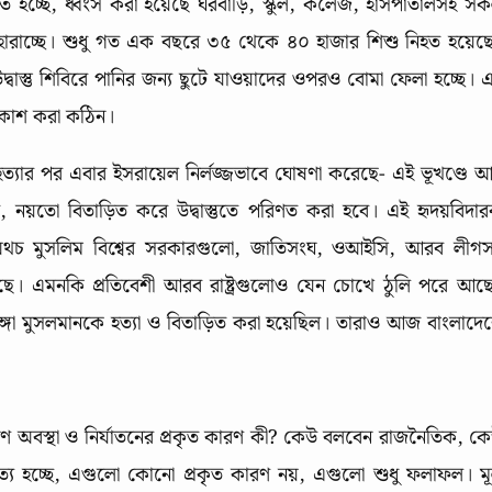
িত হচ্ছে, ধ্বংস করা হয়েছে ঘরবাড়ি, স্কুল, কলেজ, হাসপাতালসহ স
াণ হারাচ্ছে। শুধু গত এক বছরে ৩৫ থেকে ৪০ হাজার শিশু নিহত হয়েছ
বাস্তু শিবিরে পানির জন্য ছুটে যাওয়াদের ওপরও বোমা ফেলা হচ্ছে। 
প্রকাশ করা কঠিন।
হত্যার পর এবার ইসরায়েল নির্লজ্জভাবে ঘোষণা করেছে- এই ভূখণ্ডে 
, নয়তো বিতাড়িত করে উদ্বাস্তুতে পরিণত করা হবে। এই হৃদয়বিদা
ব। অথচ মুসলিম বিশ্বের সরকারগুলো, জাতিসংঘ, ওআইসি, আরব লীগ
আছে। এমনকি প্রতিবেশী আরব রাষ্ট্রগুলোও যেন চোখে ঠুলি পরে আছ
্গা মুসলমানকে হত্যা ও বিতাড়িত করা হয়েছিল। তারাও আজ বাংলাদে
 করুণ অবস্থা ও নির্যাতনের প্রকৃত কারণ কী? কেউ বলবেন রাজনৈতিক, ক
 সত্য হচ্ছে, এগুলো কোনো প্রকৃত কারণ নয়, এগুলো শুধু ফলাফল। ম