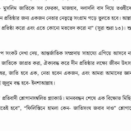
ে- মুসলিম জাতিকে সব ফেরকা, মাজহাব, দলাদলি বাদ দিয়ে তওহীদ
 প্রতিষ্ঠার জন্য একজন নেতার নেতৃত্বে সংগ্রাম গড়ে তুলতে হবে। আল্ল
প্রতিষ্ঠা করো এবং এতে কোনো মতভেদ করো না” (সুরা শুরা ১৩)। শু
 সংকট দেখা দেয়, আন্তর্জাতিক সম্প্রদায় সাহায্যে এগিয়ে আসবে ন
জাতিকে জাগ্রত করা, ঐক্যবদ্ধ করে দীন প্রতিষ্ঠার লক্ষ্যে জীবন উৎসর
্লাহর, জাতি হবে এক, নেতা হবেন একজন, এবং আমরা আমাদের জ্ঞা
 জুলুম বন্ধ হবে- ইনশাআল্লাহ।
প্রতিবাদী শ্লোগানসম্বলিত প্ল্যাকার্ড। মানববন্ধন শেষে এক বিক্ষোভ মিছ
তেই হবে”, “ফিলিস্তিনে হামলা কেন- জাতিসংঘ জবাব দাও” শ্লোগা