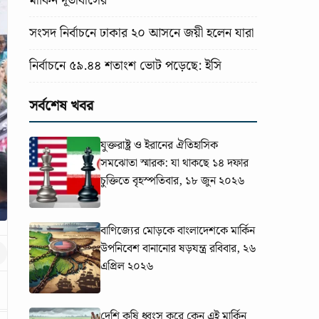
মার্কিন দূতাবাসের
সংসদ নির্বাচনে ঢাকার ২০ আসনে জয়ী হলেন যারা
নির্বাচনে ৫৯.৪৪ শতাংশ ভোট পড়েছে: ইসি
সর্বশেষ খবর
যুক্তরাষ্ট্র ও ইরানের ঐতিহাসিক
সমঝোতা স্মারক: যা থাকছে ১৪ দফার
চুক্তিতে
বৃহস্পতিবার, ১৮ জুন ২০২৬
বাণিজ্যের মোড়কে বাংলাদেশকে মার্কিন
উপনিবেশ বানানোর ষড়যন্ত্র
রবিবার, ২৬
এপ্রিল ২০২৬
দেশি কৃষি ধ্বংস করে কেন এই মার্কিন