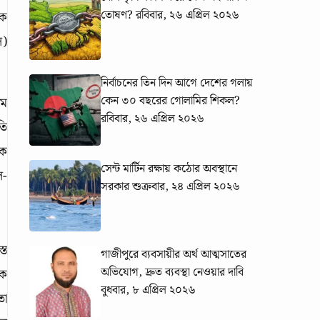
তোষণ?
রবিবার, ২৬ এপ্রিল ২০২৬
িক
ল)
নির্বাচনের তিন দিন আগে দেশের গলায়
কেন ৩০ বছরের গোলামির শিকল?
লম
রবিবার, ২৬ এপ্রিল ২০২৬
তি
দক
সেন্ট মার্টিন রক্ষায় কঠোর অবস্থানে
ল-
সরকার
শুক্রবার, ২৪ এপ্রিল ২০২৬
্ত
গাজীপুরে ব্যবসায়ীর অর্থ আত্মসাতের
অভিযোগ, দ্রুত ব্যবস্থা নেওয়ার দাবি
কে
বুধবার, ৮ এপ্রিল ২০২৬
তা