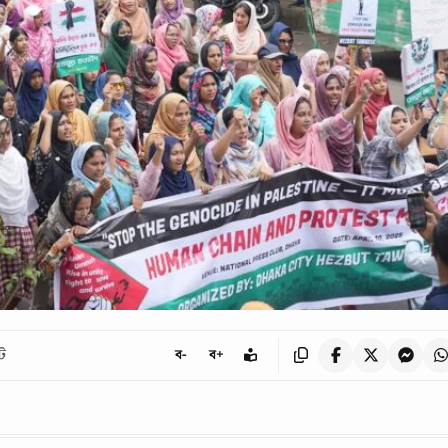
ট
ব-
ব+