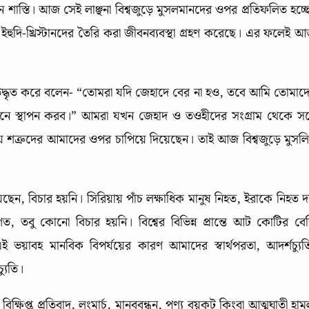
 শাস্তি। আজ সেই লাঞ্ছনা বিশ্বজুড়ে মুসলমানদের ওপর প্রতিফলিত হচ্ছ
হুদি-খ্রিস্টানদের তৈরি করা জীবনব্যবস্থা গ্রহণ করেছে। এর ফলেই 
উদ্ধৃত করে বলেন- “তোমরা যদি জেহাদে বের না হও, তবে আমি তোমাদ
 এনে স্থাপন করব।” আমরা যখন জেহাদ ও তওহীদের সংগ্রাম থেকে স
ে শত্রুদের আমাদের ওপর চাপিয়ে দিয়েছেন। তাই আজ বিশ্বজুড়ে মুসল
য়েছেন, বিচার হয়নি। সিরিয়ায় পাঁচ লক্ষাধিক মানুষ নিহত, ইরাকে নিহত 
ণত, তবু কোনো বিচার হয়নি। বিশ্বের বিভিন্ন প্রান্তে আট কোটির বে
 এই ভয়াবহ মানবিক বিপর্যয়ের কারণ আমাদের স্বার্থপরতা, আদর্শচ্যুত
যুতি।
? বিক্ষিপ্ত প্রতিবাদ, লংমার্চ, মানববন্ধন, পণ্য বয়কট কিংবা আত্মঘাতী হাম