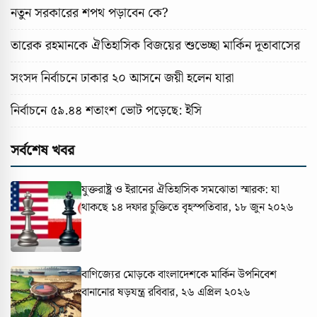
নতুন সরকারের শপথ পড়াবেন কে?
তারেক রহমানকে ঐতিহাসিক বিজয়ের শুভেচ্ছা মার্কিন দূতাবাসের
সংসদ নির্বাচনে ঢাকার ২০ আসনে জয়ী হলেন যারা
নির্বাচনে ৫৯.৪৪ শতাংশ ভোট পড়েছে: ইসি
সর্বশেষ খবর
যুক্তরাষ্ট্র ও ইরানের ঐতিহাসিক সমঝোতা স্মারক: যা
থাকছে ১৪ দফার চুক্তিতে
বৃহস্পতিবার, ১৮ জুন ২০২৬
বাণিজ্যের মোড়কে বাংলাদেশকে মার্কিন উপনিবেশ
বানানোর ষড়যন্ত্র
রবিবার, ২৬ এপ্রিল ২০২৬