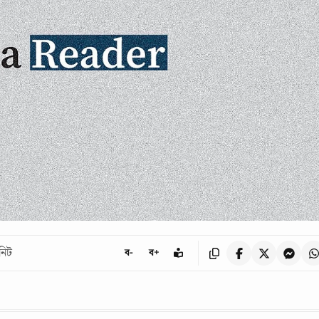
নিট
ব-
ব+