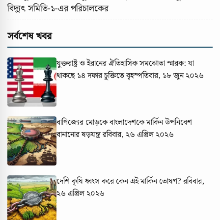
বিদ্যুৎ সমিতি-১-এর পরিচালকের
সর্বশেষ খবর
যুক্তরাষ্ট্র ও ইরানের ঐতিহাসিক সমঝোতা স্মারক: যা
থাকছে ১৪ দফার চুক্তিতে
বৃহস্পতিবার, ১৮ জুন ২০২৬
বাণিজ্যের মোড়কে বাংলাদেশকে মার্কিন উপনিবেশ
বানানোর ষড়যন্ত্র
রবিবার, ২৬ এপ্রিল ২০২৬
দেশি কৃষি ধ্বংস করে কেন এই মার্কিন তোষণ?
রবিবার,
২৬ এপ্রিল ২০২৬