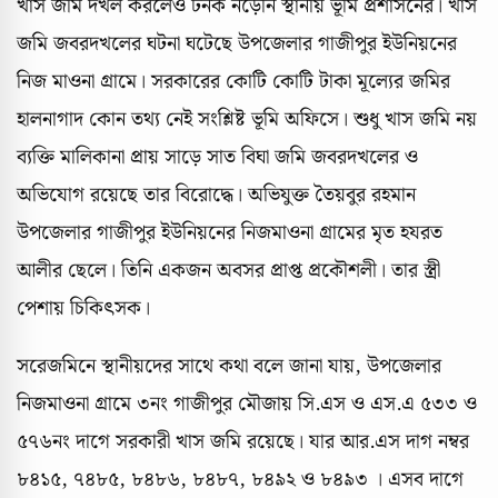
খাস জমি দখল করলেও টনক নড়েনি স্থানীয় ভূমি প্রশাসনের। খাস
জমি জবরদখলের ঘটনা ঘটেছে উপজেলার গাজীপুর ইউনিয়নের
নিজ মাওনা গ্রামে। সরকারের কোটি কোটি টাকা মূল্যের জমির
হালনাগাদ কোন তথ্য নেই সংশ্লিষ্ট ভূমি অফিসে। শুধু খাস জমি নয়
ব্যক্তি মালিকানা প্রায় সাড়ে সাত বিঘা জমি জবরদখলের ও
অভিযোগ রয়েছে তার বিরোদ্ধে। অভিযুক্ত তৈয়বুর রহমান
উপজেলার গাজীপুর ইউনিয়নের নিজমাওনা গ্রামের মৃত হযরত
আলীর ছেলে। তিনি একজন অবসর প্রাপ্ত প্রকৌশলী। তার স্ত্রী
পেশায় চিকিৎসক।
সরেজমিনে স্থানীয়দের সাথে কথা বলে জানা যায়, উপজেলার
নিজমাওনা গ্রামে ৩নং গাজীপুর মৌজায় সি.এস ও এস.এ ৫৩৩ ও
৫৭৬নং দাগে সরকারী খাস জমি রয়েছে। যার আর.এস দাগ নম্বর
৮৪১৫, ৭৪৮৫, ৮৪৮৬, ৮৪৮৭, ৮৪৯২ ও ৮৪৯৩ । এসব দাগে