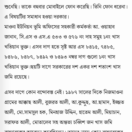
শুনেছি। তাকে বহুবার মোবাইলে ফোন করেছি। তিনি ফোন ধরেনা।
এ বিষয়টির সমাধান হওয়া দরকার।
মাওনা ইউনিয়ন ভূমি অফিসের সহকারী কর্মকর্তা আ. ওয়াহাব
জানান, সি.এস ও এস.এ ৫৩৩ ও ৫৭৬ নং দাহ সমুহ ১নং খাস
খতিয়ান ভূক্ত। এসব দাগ হতে সৃষ্ট আর এস ৮৪১৫, ৭৪৮৫,
৮৪৮৬, ৮৪৮৭, ৮৪৯২ ও ৮৪৯৩ নম্বর দাগ গুলো ১নং খাস
খতিয়ান ভূক্ত।ছয়টি দাগে সরকারের দশ একর দশ শতাংশ খাস
জমি রয়েছে।
এসব দাগে কোন বন্দোবস্ত নেই। ১৯৮৭ সালের দিকে নিজমাওনা
গ্রামের আক্কাছ আলী, বুজরত আলী, আ.কুদ্দুছ, আ.ছামাদ, ইজ্জত
আলী, মো.সামসুল হক, মিনহাজ উদ্দিন, হাতেম আলী, মিয়াচান,
সরাফত আলী, মোতালেব সহ অন্তত্য চব্বিশ জন খাস জমি