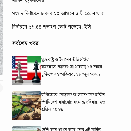
মার্কিন দূতাবাসের
সংসদ নির্বাচনে ঢাকার ২০ আসনে জয়ী হলেন যারা
নির্বাচনে ৫৯.৪৪ শতাংশ ভোট পড়েছে: ইসি
সর্বশেষ খবর
যুক্তরাষ্ট্র ও ইরানের ঐতিহাসিক
সমঝোতা স্মারক: যা থাকছে ১৪ দফার
চুক্তিতে
বৃহস্পতিবার, ১৮ জুন ২০২৬
বাণিজ্যের মোড়কে বাংলাদেশকে মার্কিন
উপনিবেশ বানানোর ষড়যন্ত্র
রবিবার, ২৬
এপ্রিল ২০২৬
দেশি কৃষি ধ্বংস করে কেন এই মার্কিন