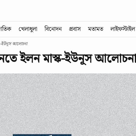
জাতিক
খেলাধুলা
বিনোদন
প্রবাস
মতামত
লাইফস্টাইল
্ক-ইউনূস আলোচনা
আনতে ইলন মাস্ক-ইউনূস আলোচন