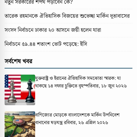
নতুন সরকারের শপথ পড়াবেন কে?
তারেক রহমানকে ঐতিহাসিক বিজয়ের শুভেচ্ছা মার্কিন দূতাবাসের
সংসদ নির্বাচনে ঢাকার ২০ আসনে জয়ী হলেন যারা
নির্বাচনে ৫৯.৪৪ শতাংশ ভোট পড়েছে: ইসি
সর্বশেষ খবর
যুক্তরাষ্ট্র ও ইরানের ঐতিহাসিক সমঝোতা স্মারক: যা
থাকছে ১৪ দফার চুক্তিতে
বৃহস্পতিবার, ১৮ জুন ২০২৬
বাণিজ্যের মোড়কে বাংলাদেশকে মার্কিন উপনিবেশ
বানানোর ষড়যন্ত্র
রবিবার, ২৬ এপ্রিল ২০২৬