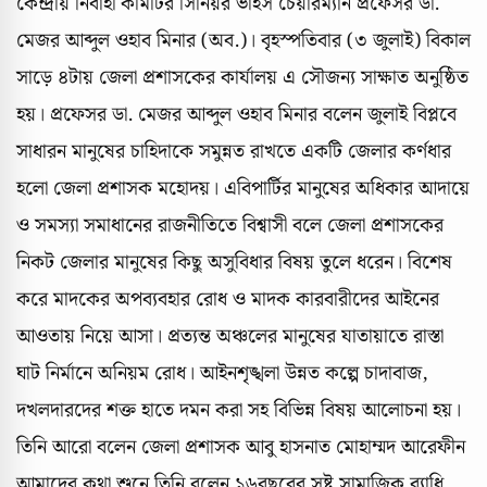
কেন্দ্রীয় নির্বাহী কমিটির সিনিয়র ভাইস চেয়ারম্যান প্রফেসর ডা.
মেজর আব্দুল ওহাব মিনার (অব.)। বৃহস্পতিবার (৩ জুলাই) বিকাল
সাড়ে ৪টায় জেলা প্রশাসকের কার্যালয় এ সৌজন্য সাক্ষাত অনুষ্ঠিত
হয়। প্রফেসর ডা. মেজর আব্দুল ওহাব মিনার বলেন জুলাই বিপ্লবে
সাধারন মানুষের চাহিদাকে সমুন্নত রাখতে একটি জেলার কর্ণধার
হলো জেলা প্রশাসক মহোদয়। এবিপার্টির মানুষের অধিকার আদায়ে
ও সমস্যা সমাধানের রাজনীতিতে বিশ্বাসী বলে জেলা প্রশাসকের
নিকট জেলার মানুষের কিছু অসুবিধার বিষয় তুলে ধরেন। বিশেষ
করে মাদকের অপব্যবহার রোধ ও মাদক কারবারীদের আইনের
আওতায় নিয়ে আসা। প্রত্যন্ত অঞ্চলের মানুষের যাতায়াতে রাস্তা
ঘাট নির্মানে অনিয়ম রোধ। আইনশৃঙ্খলা উন্নত কল্পে চাদাবাজ,
দখলদারদের শক্ত হাতে দমন করা সহ বিভিন্ন বিষয় আলোচনা হয়।
তিনি আরো বলেন জেলা প্রশাসক আবু হাসনাত মোহাম্মদ আরেফীন
আমাদের কথা শুনে তিনি বলেন ১৬বছরের সৃষ্ট সামাজিক ব্যাধি