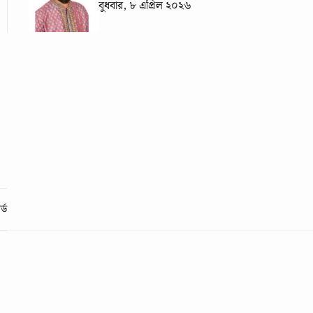
বুধবার, ৮ এপ্রিল ২০২৬
্ড