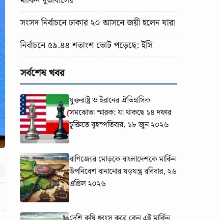
মার্কিন দূতাবাসের
সংসদ নির্বাচনে ঢাকার ২০ আসনে জয়ী হলেন যারা
নির্বাচনে ৫৯.৪৪ শতাংশ ভোট পড়েছে: ইসি
সর্বশেষ খবর
যুক্তরাষ্ট্র ও ইরানের ঐতিহাসিক
সমঝোতা স্মারক: যা থাকছে ১৪ দফার
চুক্তিতে
বৃহস্পতিবার, ১৮ জুন ২০২৬
বাণিজ্যের মোড়কে বাংলাদেশকে মার্কিন
উপনিবেশ বানানোর ষড়যন্ত্র
রবিবার, ২৬
এপ্রিল ২০২৬
দেশি কৃষি ধ্বংস করে কেন এই মার্কিন