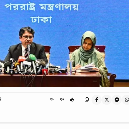
ট
ব-
ব+