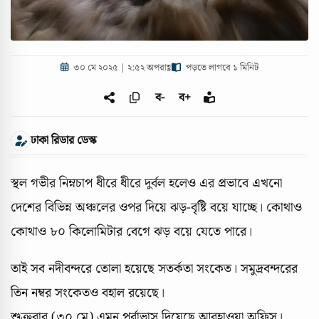
৩০ মে ২০২৫ | ২:৫২ অপরাহ্ণ
পড়তে লাগবে ১ মিনিট
ব-
ব+
ঢাকা রিডার ডেস্ক
স্থল গভীর নিম্নচাপ ধীরে ধীরে দুর্বল হলেও এর প্রভাবে এখনো
দেশের বিভিন্ন অঞ্চলের ওপর দিয়ে ঝড়-বৃষ্টি বয়ে যাচ্ছে। কোথাও
কোথাও ৮০ কিলোমিটার বেগে ঝড় বয়ে যেতে পারে।
তাই সব নদীবন্দরে তোলা হয়েছে সতর্কতা সংকেত। সমুদ্রবন্দরের
তিন নম্বর সংকেতও বহাল রয়েছে।
শুক্রবার (৩০ মে) এমন পূর্বাভাস দিয়েছে আবহাওয়া অফিস।