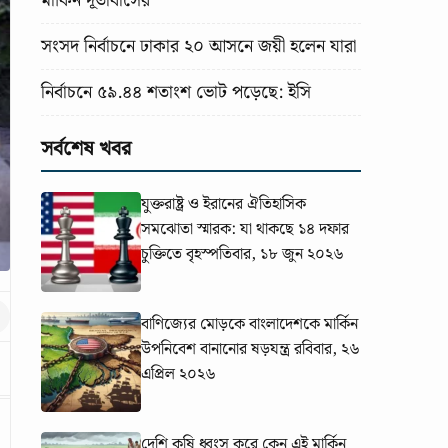
মার্কিন দূতাবাসের
সংসদ নির্বাচনে ঢাকার ২০ আসনে জয়ী হলেন যারা
নির্বাচনে ৫৯.৪৪ শতাংশ ভোট পড়েছে: ইসি
সর্বশেষ খবর
যুক্তরাষ্ট্র ও ইরানের ঐতিহাসিক
সমঝোতা স্মারক: যা থাকছে ১৪ দফার
চুক্তিতে
বৃহস্পতিবার, ১৮ জুন ২০২৬
বাণিজ্যের মোড়কে বাংলাদেশকে মার্কিন
উপনিবেশ বানানোর ষড়যন্ত্র
রবিবার, ২৬
এপ্রিল ২০২৬
দেশি কৃষি ধ্বংস করে কেন এই মার্কিন