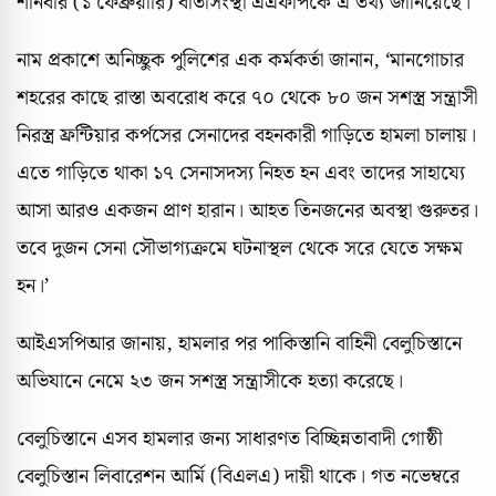
শনিবার (১ ফেব্রুয়ারি) বার্তাসংস্থা এএফপিকে এ তথ্য জানিয়েছে।
নাম প্রকাশে অনিচ্ছুক পুলিশের এক কর্মকর্তা জানান, ‘মানগোচার
শহরের কাছে রাস্তা অবরোধ করে ৭০ থেকে ৮০ জন সশস্ত্র সন্ত্রাসী
নিরস্ত্র ফ্রন্টিয়ার কর্পসের সেনাদের বহনকারী গাড়িতে হামলা চালায়।
এতে গাড়িতে থাকা ১৭ সেনাসদস্য নিহত হন এবং তাদের সাহায্যে
আসা আরও একজন প্রাণ হারান। আহত তিনজনের অবস্থা গুরুতর।
তবে দুজন সেনা সৌভাগ্যক্রমে ঘটনাস্থল থেকে সরে যেতে সক্ষম
হন।’
আইএসপিআর জানায়, হামলার পর পাকিস্তানি বাহিনী বেলুচিস্তানে
অভিযানে নেমে ২৩ জন সশস্ত্র সন্ত্রাসীকে হত্যা করেছে।
বেলুচিস্তানে এসব হামলার জন্য সাধারণত বিচ্ছিন্নতাবাদী গোষ্ঠী
বেলুচিস্তান লিবারেশন আর্মি (বিএলএ) দায়ী থাকে। গত নভেম্বরে