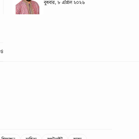
বুধবার, ৮ এপ্রিল ২০২৬
্ড