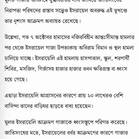
মূলত গাজায় অবিলম্বে যুদ্ধবিরতির দাবি জানিয়ে জাতিসংঘের
নিরাপত্তা পরিষদের প্রস্তাব সত্ত্বেও ইসরায়েল অবরুদ্ধ এই ভূখণ্ডে
তার নৃশংস আক্রমণ অব্যাহত রেখেছে।
উল্লেখ্য, গত ৭ অক্টোবর হামাসের নজিরবিহীন আন্তঃসীমান্ত হামলার
পর থেকে ইসরায়েল গাজা উপত্যকায় অবিরাম বিমান ও স্থল হামলা
চালিয়ে যাচ্ছে। ইসরায়েলি এই হামলায় হাসপাতাল, স্কুল, শরণার্থী
শিবির, মসজিদ, গির্জাসহ হাজার হাজার ভবন ক্ষতিগ্রস্ত বা ধ্বংস
হয়ে গেছে।
এছাড়া ইসরায়েলি আগ্রাসনের কারণে প্রায় ২০ লাখেরও বেশি
বাসিন্দা তাদের বাড়িঘর ছাড়তে বাধ্য হয়েছেন।
মূলত ইসরায়েলি আক্রমণ গাজাকে ধ্বংসস্তূপে পরিণত করেছে।
জাতিসংঘের মতে, ইসরায়েলের বর্বর আক্রমণের কারণে গাজার